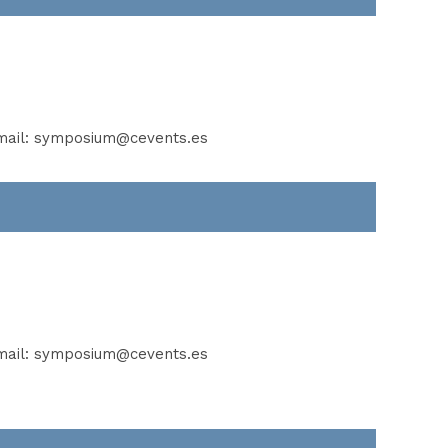
mail:
symposium@cevents.es
mail:
symposium@cevents.es