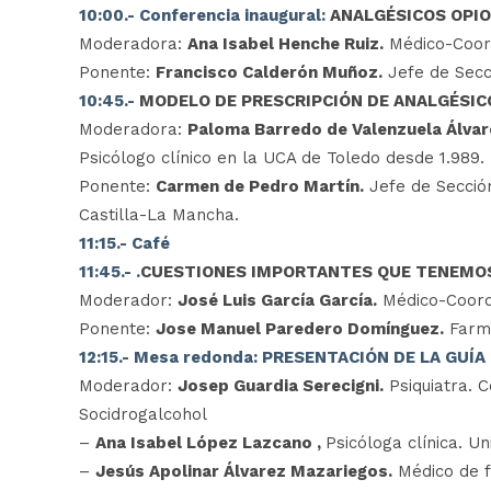
10:00.- Conferencia inaugural:
ANALGÉSICOS OPIO
Moderadora:
Ana Isabel Henche Ruiz.
Médico-Coord
Ponente:
Francisco Calderón Muñoz.
Jefe de Secci
10:45.-
MODELO DE PRESCRIPCIÓN DE ANALGÉSIC
Moderadora:
Paloma Barredo de Valenzuela Álvar
Psicólogo clínico en la UCA de Toledo desde 1.989.
Ponente:
Carmen de Pedro Martín.
Jefe de Sección
Castilla-La Mancha.
11:15.- Café
11:45.- .
CUESTIONES IMPORTANTES QUE TENEMOS
Moderador:
José Luis García García.
Médico-Coord
Ponente:
Jose Manuel Paredero Domínguez.
Farma
12:15.- Mesa redonda: PRESENTACIÓN DE LA GU
Moderador:
Josep Guardia Serecigni.
Psiquiatra. C
Socidrogalcohol
–
Ana Isabel López Lazcano ,
Psicóloga clínica. U
–
Jesús Apolinar Álvarez Mazariegos.
Médico de f