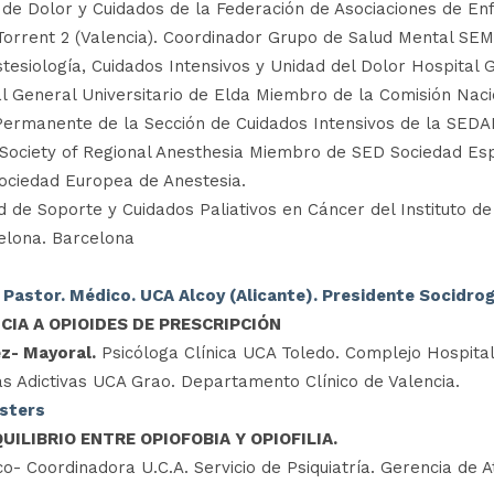
de Dolor y Cuidados de la Federación de Asociaciones de Enf
 Torrent 2 (Valencia). Coordinador Grupo de Salud Mental SE
stesiología, Cuidados Intensivos y Unidad del Dolor Hospital
al General Universitario de Elda Miembro de la Comisión Nacio
 Permanente de la Sección de Cuidados Intensivos de la SEDA
ociety of Regional Anesthesia Miembro de SED Sociedad Es
ociedad Europea de Anestesia.
 de Soporte y Cuidados Paliativos en Cáncer del Instituto 
celona. Barcelona
 Pastor. Médico. UCA Alcoy (Alicante). Presidente Socidro
IA A OPIOIDES DE PRESCRIPCIÓN
z- Mayoral.
Psicóloga Clínica UCA Toledo. Complejo Hospita
 Adictivas UCA Grao. Departamento Clínico de Valencia.
osters
UILIBRIO ENTRE OPIOFOBIA Y OPIOFILIA.
o- Coordinadora U.C.A. Servicio de Psiquiatría. Gerencia de 