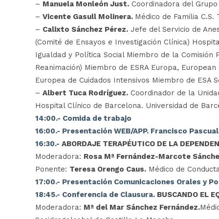
–
Manuela Monleón Just.
Coordinadora del Grupo 
–
Vicente Gasull Molinera.
Médico de Familia C.S.
–
Calixto Sánchez Pérez.
Jefe del Servicio de Ane
(Comité de Ensayos e Investigación Clínica) Hospit
Igualdad y Política Social Miembro de la Comisión
Reanimación) Miembro de ESRA Europa, European S
Europea de Cuidados Intensivos Miembro de ESA S
–
Albert Tuca Rodríguez.
Coordinador de la Unidad
Hospital Clínico de Barcelona. Universidad de Bar
14:00.- Comida de trabajo
16:00.- Presentación WEB/APP. Francisco Pascual
16:30.-
ABORDAJE TERAPÉUTICO DE LA DEPENDENC
Moderadora:
Rosa Mª Fernández-Marcote Sánche
Ponente:
Teresa Orengo Caus.
Médico de Conductas
17:00.- Presentación Comunicaciones Orales y P
18:45.- Conferencia de Clausura.
BUSCANDO EL EQ
Moderadora:
Mª del Mar Sánchez Fernández.
Médic