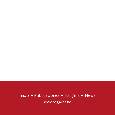
Fotografías de uso libre
...
07 agosto, 2023
Inicio
–
Publicaciones
–
Estigma
–
News
Socidrogalcohol