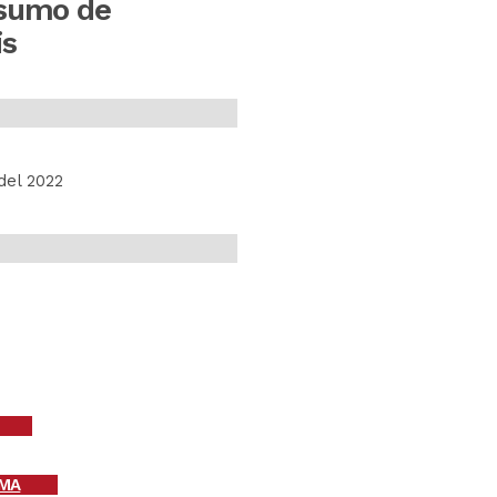
nsumo de
is
del 2022
MA