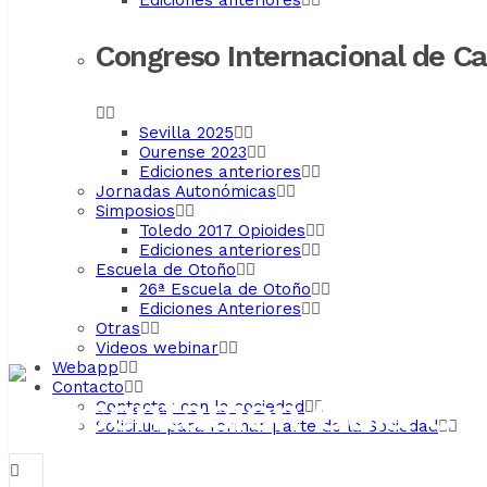
Ediciones anteriores
Congreso Internacional de C
Sevilla 2025
Ourense 2023
Ediciones anteriores
Jornadas Autonómicas
Simposios
Toledo 2017 Opioides
Ediciones anteriores
Escuela de Otoño
26ª Escuela de Otoño
Ediciones Anteriores
Otras
Videos webinar
Webapp
Contacto
Presentación Guía Clí
Contactar con la sociedad
Solicitud para formar parte de la Sociedad
derivados del consu