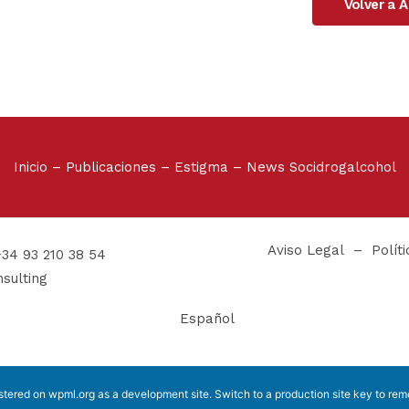
Volver a 
Inicio
–
Publicaciones
–
Estigma
–
News Socidrogalcohol
Aviso Legal
–
Polít
+34 93 210 38 54
sulting
Español
istered on
wpml.org
as a development site. Switch to a production site key to
rem