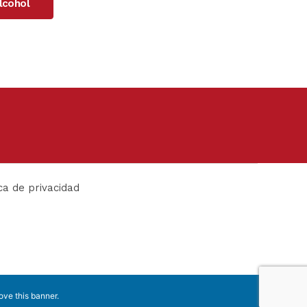
Alcohol
ica de privacidad
ove this banner
.