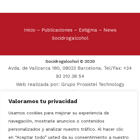
Inicio
–
Publicaciones
–
Estigma
–
News
Socidrogalcohol
Socidrogalcohol © 2020
Avda. de Vallcarca 180, 08023 Barcelona. Tel/Fax: +34
93 210 38 54
Web realizada por:
Grupo Prosistel Technology
Consulting
Valoramos tu privacidad
Aviso Legal
–
Política de
Usamos cookies para mejorar su experiencia de
privacidad
navegación, mostrarle anuncios o contenidos
personalizados y analizar nuestro tráfico. Al hacer clic
Español
en “Aceptar todo” usted da su consentimiento a nuestro