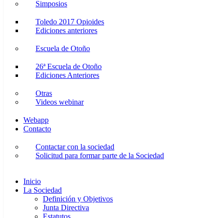
Simposios
Toledo 2017 Opioides
Ediciones anteriores
Escuela de Otoño
26ª Escuela de Otoño
Ediciones Anteriores
Otras
Videos webinar
Webapp
Contacto
Contactar con la sociedad
Solicitud para formar parte de la Sociedad
Inicio
La Sociedad
Definición y Objetivos
Junta Directiva
Estatutos