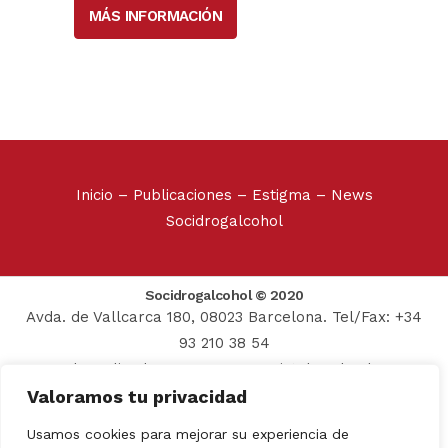
MÁS INFORMACIÓN
Inicio
–
Publicaciones
–
Estigma
–
News
Socidrogalcohol
Socidrogalcohol © 2020
Avda. de Vallcarca 180, 08023 Barcelona. Tel/Fax: +34
93 210 38 54
Web realizada por:
Grupo Prosistel Technology
Valoramos tu privacidad
Consulting
Aviso Legal
–
Usamos cookies para mejorar su experiencia de