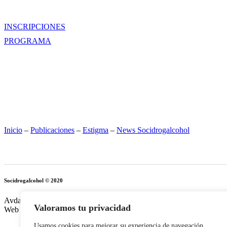
INSCRIPCIONES
PROGRAMA
Inicio
–
Publicaciones
–
Estigma
–
News Socidrogalcohol
Socidrogalcohol © 2020
Avda. de Vallcarca 180, 08023 Barcelona. Tel/Fax: +34 93 210 38 54
Valoramos tu privacidad
Web realizada por:
Grupo Prosistel Technology Consulting
Usamos cookies para mejorar su experiencia de navegación,