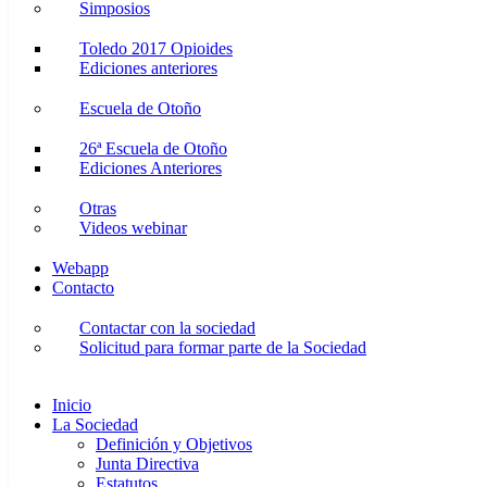
Simposios
Toledo 2017 Opioides
Ediciones anteriores
Escuela de Otoño
26ª Escuela de Otoño
Ediciones Anteriores
Otras
Videos webinar
Webapp
Contacto
Contactar con la sociedad
Solicitud para formar parte de la Sociedad
Inicio
La Sociedad
Definición y Objetivos
Junta Directiva
Estatutos