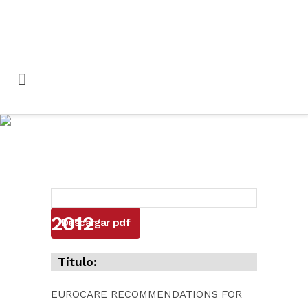
EUROCARE
RECOMMENDATIONS
FOR A FUTURE EU
ALCOHOL STRATEGY
2012
Descargar pdf
Título:
EUROCARE RECOMMENDATIONS FOR