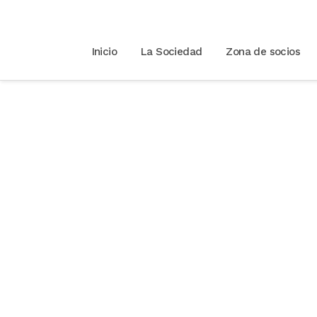
Inicio
La Sociedad
Zona de socios
European Status R