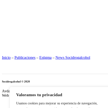
Inicio
–
Publicaciones
–
Estigma
–
News Socidrogalcohol
Socidrogalcohol © 2020
Avda. de Vallcarca 180, 08023 Barcelona. Tel/Fax: +34 93 210 38 54
Valoramos tu privacidad
Web realizada por:
Grupo Prosistel Technology Consulting
Usamos cookies para mejorar su experiencia de navegación,