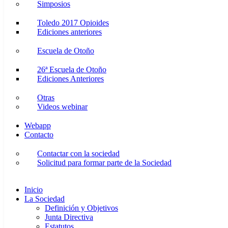
Simposios
Toledo 2017 Opioides
Ediciones anteriores
Escuela de Otoño
26ª Escuela de Otoño
Ediciones Anteriores
Otras
Videos webinar
Webapp
Contacto
Contactar con la sociedad
Solicitud para formar parte de la Sociedad
Inicio
La Sociedad
Definición y Objetivos
Junta Directiva
Estatutos