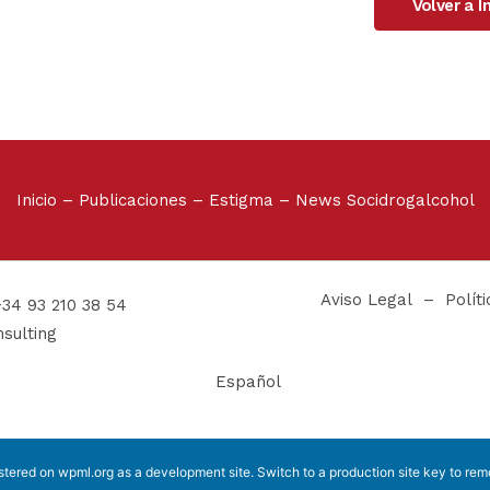
Volver a 
Inicio
–
Publicaciones
–
Estigma
–
News Socidrogalcohol
Aviso Legal
–
Polít
+34 93 210 38 54
sulting
Español
istered on
wpml.org
as a development site. Switch to a production site key to
rem