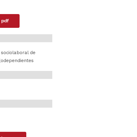
 pdf
 sociolaboral de
godependientes