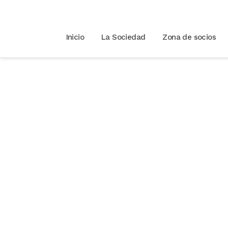
Inicio
La Sociedad
Zona de socios
La integración soc
drogodependiente