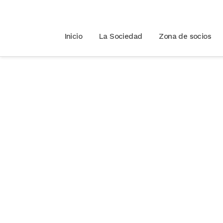
Inicio
La Sociedad
Zona de socios
Número 88 – 202