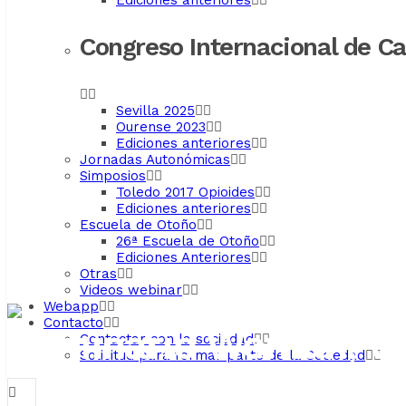
Ediciones anteriores
Congreso Internacional de C
Sevilla 2025
Ourense 2023
Ediciones anteriores
Jornadas Autonómicas
Simposios
Toledo 2017 Opioides
Ediciones anteriores
Escuela de Otoño
26ª Escuela de Otoño
Ediciones Anteriores
Otras
Videos webinar
Webapp
Contacto
Seminario Woman, Vio
Contactar con la sociedad
Solicitud para formar parte de la Sociedad