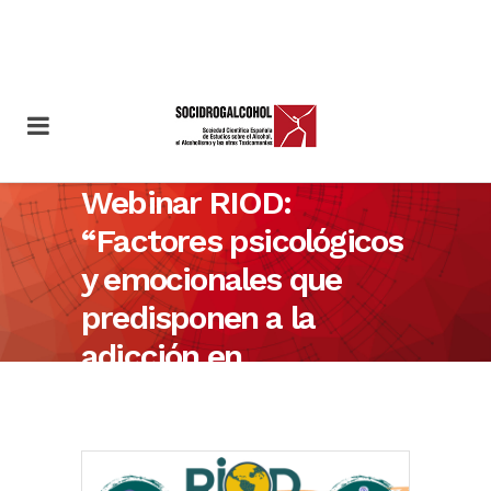
Webinar RIOD:
“Factores psicológicos
y emocionales que
predisponen a la
adicción en
adolescentes”.