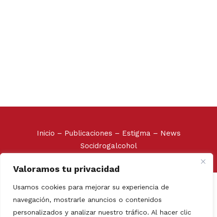
Inicio
–
Publicaciones
–
Estigma
–
News
Socidrogalcohol
Valoramos tu privacidad
Socidrogalcohol © 2020
Usamos cookies para mejorar su experiencia de
Avda. de Vallcarca 180, 08023 Barcelona. Tel/Fax: +34
navegación, mostrarle anuncios o contenidos
93 210 38 54
personalizados y analizar nuestro tráfico. Al hacer clic