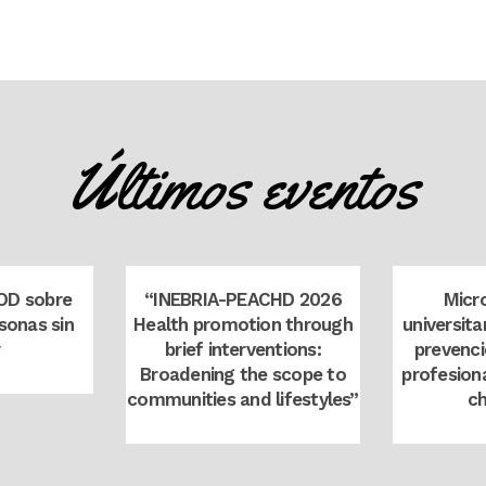
Últimos eventos
view
zoom
view
zoo
IOD sobre
“INEBRIA-PEACHD 2026
Micr
sonas sin
Health promotion through
universita
r
brief interventions:
prevenci
Broadening the scope to
profesiona
communities and lifestyles”
c