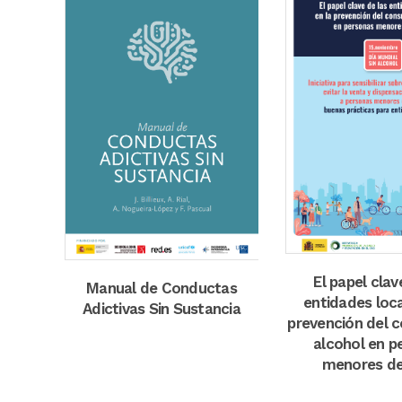
zoom
zoom
view
El papel clav
Manual de Conductas
entidades loca
Adictivas Sin Sustancia
prevención del 
alcohol en p
menores d