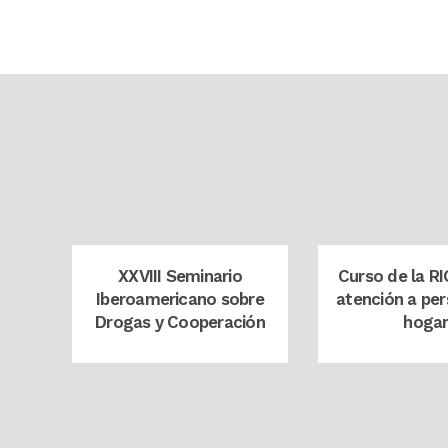
zoom
view
zoom
XXVIII Seminario
Curso de la R
Iberoamericano sobre
atención a per
Drogas y Cooperación
hoga