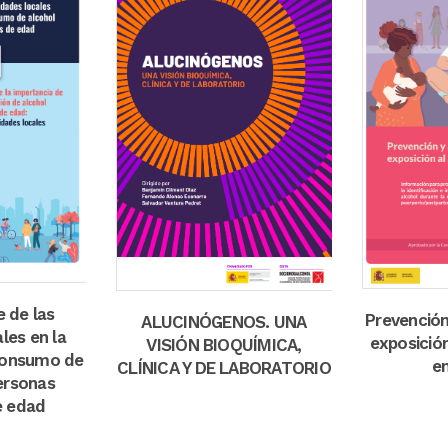
view
zoo
zoom
view
e de las
Prevención
ALUCINÓGENOS. UNA
les en la
exposición
VISIÓN BIOQUÍMICA,
consumo de
e
CLÍNICA Y DE LABORATORIO
ersonas
e edad