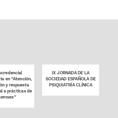
m
view
zoom
view
ocredencial
IX JORNADA DE LA
ria en “Atención,
SOCIEDAD ESPAÑOLA DE
ón y respuesta
PSIQUIATRÍA CLÍNICA
l a prácticas de
hemsex”