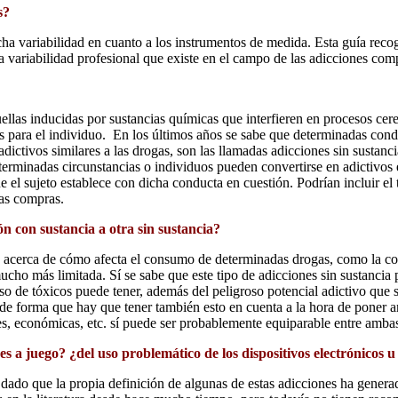
s?
ucha variabilidad en cuanto a los instrumentos de medida. Esta guía rec
r la variabilidad profesional que existe en el campo de las adicciones co
las inducidas por sustancias químicas que interfieren en procesos cere
s para el individuo. En los últimos años se sabe que determinadas cond
ictivos similares a las drogas, son las llamadas adicciones sin sustanc
erminadas circunstancias o individuos pueden convertirse en adictivos e
 el sujeto establece con dicha conducta en cuestión. Podrían incluir el 
las compras.
n con sustancia a otra sin sustancia?
rca de cómo afecta el consumo de determinadas drogas, como la cocaína
 mucho más limitada. Sí se sabe que este tipo de adicciones sin sustanc
 de tóxicos puede tener, además del peligroso potencial adictivo que s
. de forma que hay que tener también esto en cuenta a la hora de poner
les, económicas, etc. sí puede ser probablemente equiparable entre amba
es a juego? ¿del uso problemático de los dispositivos electrónicos u
 dado que la propia definición de algunas de estas adicciones ha generad