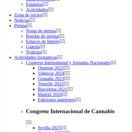
Estatutos
Actividades
Zona de socios
Noticias
Prensa
Notas de prensa
Ruedas de prensa
Enlaces de Interés
Galería
Noticias
Actividades formativas
Congress International y Jornadas Nacionales
Ourense 2025
Valencia 2024
Granada 2023
Tenerife 2022
Barcelona 2021
Madrid 2020
Ediciones anteriores
Congreso Internacional de Cannabis
Sevilla 2025