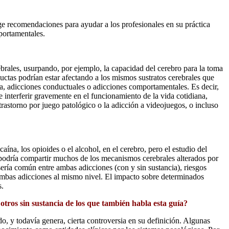
oge recomendaciones para ayudar a los profesionales en su práctica
mportamentales.
brales, usurpando, por ejemplo, la capacidad del cerebro para la toma
uctas podrían estar afectando a los mismos sustratos cerebrales que
ia, adicciones conductuales o adicciones comportamentales. Es decir,
 interferir gravemente en el funcionamiento de la vida cotidiana,
trastorno por juego patológico o la adicción a videojuegos, o incluso
, los opioides o el alcohol, en el cerebro, pero el estudio del
ia podría compartir muchos de los mecanismos cerebrales alterados por
ería común entre ambas adicciones (con y sin sustancia), riesgos
 ambas adicciones al mismo nivel. El impacto sobre determinados
s.
 otros sin sustancia de los que también habla esta guía?
o, y todavía genera, cierta controversia en su definición. Algunas