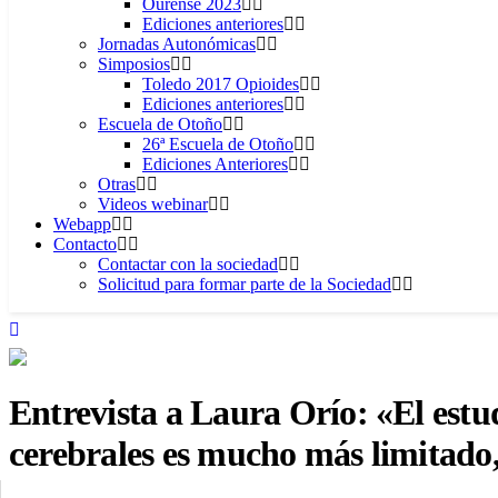
Ourense 2023
Ediciones anteriores
Jornadas Autonómicas
Simposios
Toledo 2017 Opioides
Ediciones anteriores
Escuela de Otoño
26ª Escuela de Otoño
Ediciones Anteriores
Otras
Videos webinar
Webapp
Contacto
Contactar con la sociedad
Solicitud para formar parte de la Sociedad
Entrevista a Laura Orío: «El estudi
cerebrales es mucho más limitado, 