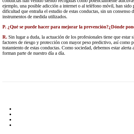
conductas han venido siendo recogidas como potencialmente adictivas 
ejemplo, una posible adicción a internet o al teléfono móvil, han sido
dificultad que entraña el estudio de estas conductas, sin un consenso 
instrumentos de medida utilizados.
P. ¿Qué se puede hacer para mejorar la prevención?¿Dónde poner
R.
Sin lugar a duda, la actuación de los profesionales tiene que estar 
factores de riesgo y protección con mayor peso predictivo, así como p
tratamiento de estas conductas. Como sociedad, debemos estar alerta a
forman parte de nuestro día a día.