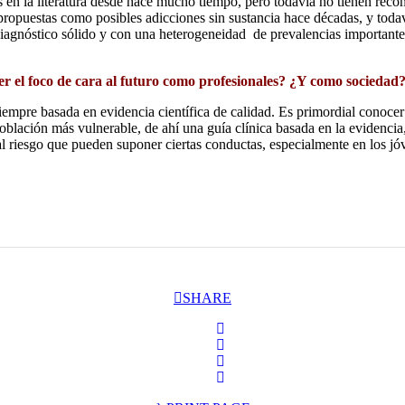
en la literatura desde hace mucho tiempo, pero todavía no tienen recon
 propuestas como posibles adicciones sin sustancia hace décadas, y toda
diagnóstico sólido y con una heterogeneidad de prevalencias importante 
 el foco de cara al futuro como profesionales? ¿Y como sociedad
siempre basada en evidencia científica de calidad. Es primordial conocer 
oblación más vulnerable, de ahí una guía clínica basada en la evidencia
l riesgo que pueden suponer ciertas conductas, especialmente en los jó
SHARE