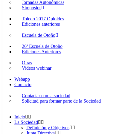
Jornadas Autonómicas
Simposios
Toledo 2017 Opioides
Ediciones anteriores
Escuela de Otoño
26ª Escuela de Otoño
Ediciones Anteriores
Otras
Videos webinar
Webapp
Contacto
Contactar con la sociedad
Solicitud para formar parte de la Sociedad
Inicio
La Sociedad
Definición y Objetivos
Junta Directiva