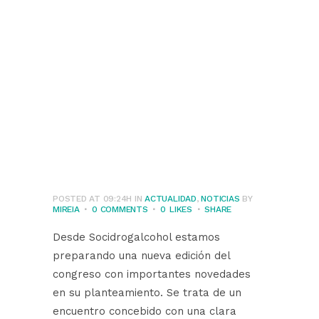
renueva el modelo
de congreso y
jornadas y lo hace
más participativo,
accesible y
sostenible
POSTED AT 09:24H
IN
ACTUALIDAD
,
NOTICIAS
BY
MIREIA
0 COMMENTS
0
LIKES
SHARE
Desde Socidrogalcohol estamos
preparando una nueva edición del
congreso con importantes novedades
en su planteamiento. Se trata de un
encuentro concebido con una clara