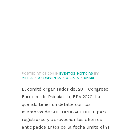
Socidrogalcohol
para asistir al 28th
European Congress
of Psychiatry, EPA
2020
POSTED AT 09:20H
IN
EVENTOS
,
NOTICIAS
BY
MIREIA
0 COMMENTS
0
LIKES
SHARE
El comité organizador del 28 ° Congreso
Europeo de Psiquiatría, EPA 2020, ha
querido tener un detalle con los
miembros de SOCIDROGACLOHOL para
registrarse y aprovechar los ahorros
anticipados antes de la fecha límite el 21