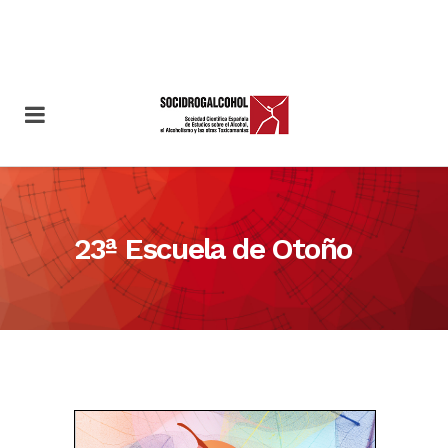
23ª Escuela de Otoño