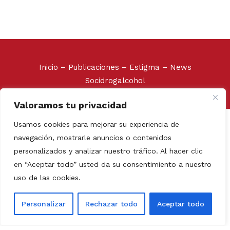
Inicio
–
Publicaciones
–
Estigma
–
News
Socidrogalcohol
Valoramos tu privacidad
Socidrogalcohol © 2020
Usamos cookies para mejorar su experiencia de
Avda. de Vallcarca 180, 08023 Barcelona. Tel/Fax: +34
navegación, mostrarle anuncios o contenidos
93 210 38 54
personalizados y analizar nuestro tráfico. Al hacer clic
Web realizada por:
Grupo Prosistel Technology
en “Aceptar todo” usted da su consentimiento a nuestro
Consulting
uso de las cookies.
Aviso Legal
–
Política de
Personalizar
Rechazar todo
Aceptar todo
privacidad