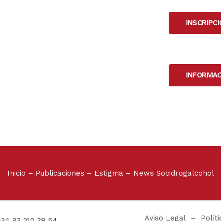
INSCRIPC
INFORMAC
Inicio
–
Publicaciones
–
Estigma
–
News Socidrogalcohol
Aviso Legal
–
Polít
+34 93 210 38 54