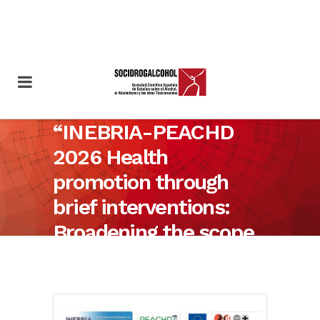
“INEBRIA-PEACHD
2026 Health
promotion through
brief interventions:
Broadening the scope
to communities and
lifestyles”