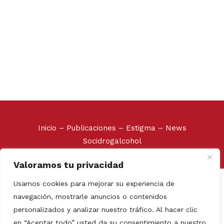
Inicio
–
Publicaciones
–
Estigma
–
News
Socidrogalcohol
Valoramos tu privacidad
Socidrogalcohol © 2020
Usamos cookies para mejorar su experiencia de
Avda. de Vallcarca 180, 08023 Barcelona. Tel/Fax: +34
navegación, mostrarle anuncios o contenidos
93 210 38 54
personalizados y analizar nuestro tráfico. Al hacer clic
Web realizada por:
Grupo Prosistel Technology
en “Aceptar todo” usted da su consentimiento a nuestro