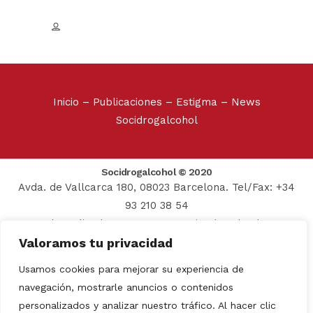
Inicio
–
Publicaciones
–
Estigma
–
News
Socidrogalcohol
Socidrogalcohol © 2020
Avda. de Vallcarca 180, 08023 Barcelona. Tel/Fax: +34
93 210 38 54
Web realizada por:
Grupo Prosistel Technology
Valoramos tu privacidad
Consulting
Aviso Legal
–
Usamos cookies para mejorar su experiencia de
Política de privacidad
navegación, mostrarle anuncios o contenidos
personalizados y analizar nuestro tráfico. Al hacer clic