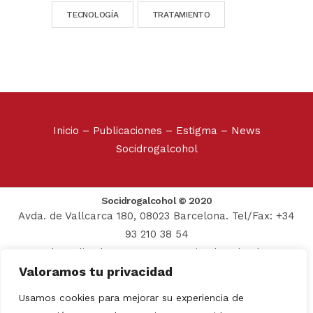
TECNOLOGÍA
TRATAMIENTO
Inicio
–
Publicaciones
–
Estigma
–
News
Socidrogalcohol
Socidrogalcohol © 2020
Avda. de Vallcarca 180, 08023 Barcelona. Tel/Fax: +34
93 210 38 54
Web realizada por:
Grupo Prosistel Technology
Valoramos tu privacidad
Consulting
Aviso Legal
–
Usamos cookies para mejorar su experiencia de