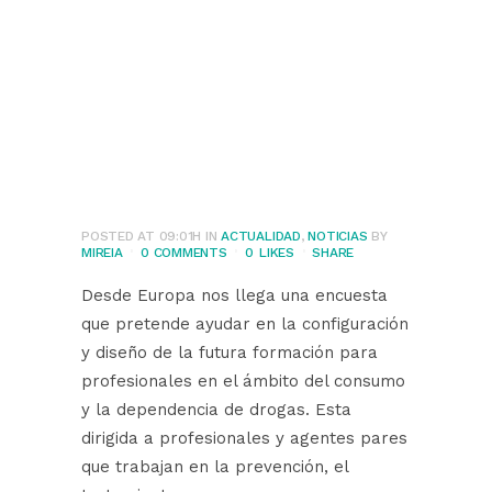
profesionales en el
ámbito del
consumo y la
dependencia de
drogas
POSTED AT 09:01H
IN
ACTUALIDAD
,
NOTICIAS
BY
MIREIA
0 COMMENTS
0
LIKES
SHARE
Desde Europa nos llega una encuesta
que pretende ayudar en la configuración
y diseño de la futura formación para
profesionales en el ámbito del consumo
y la dependencia de drogas. Esta
dirigida a profesionales y agentes pares
que trabajan en la prevención, el