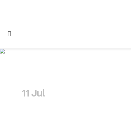
encuesta Tag
11 Jul
Encuesta
Europea sobre la
formación para