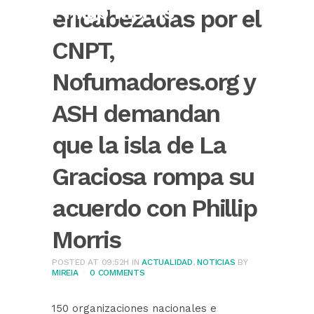
Phillip Morris
encabezadas por el
CNPT,
Nofumadores.org y
ASH demandan
que la isla de La
Graciosa rompa su
acuerdo con Phillip
Morris
POSTED AT 09:52H
IN
ACTUALIDAD
,
NOTICIAS
BY
MIREIA
0 COMMENTS
150 organizaciones nacionales e