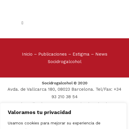
Inicio
–
Publicaciones
–
Estigma
–
News
Socidrogalcohol
Socidrogalcohol © 2020
Avda. de Vallcarca 180, 08023 Barcelona. Tel/Fax: +34
93 210 38 54
Web realizada por:
Grupo Prosistel Technology
Valoramos tu privacidad
Consulting
Aviso Legal
–
Usamos cookies para mejorar su experiencia de