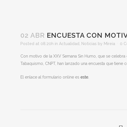
02 ABR
ENCUESTA CON MOTIV
Posted at 08:20h
in
Actualidad
,
Noticias
by
Mireia
0 
Con motivo de la XXV Semana Sin Humo, que se celebra d
Tabaquismo, CNPT, han lanzado una encuesta que tiene co
El enlace al formulario online es
este.