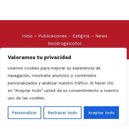
Inicio
–
Publicaciones
–
Estigma
–
News
Socidrogalcohol
Valoramos tu privacidad
Socidrogalcohol © 2020
Usamos cookies para mejorar su experiencia de
Avda. de Vallcarca 180, 08023 Barcelona. Tel/Fax: +34
navegación, mostrarle anuncios o contenidos
93 210 38 54
personalizados y analizar nuestro tráfico. Al hacer clic
Web realizada por:
Grupo Prosistel Technology
en “Aceptar todo” usted da su consentimiento a nuestro
Consulting
uso de las cookies.
Aviso Legal
–
Política de
Personalizar
Rechazar todo
Aceptar todo
privacidad