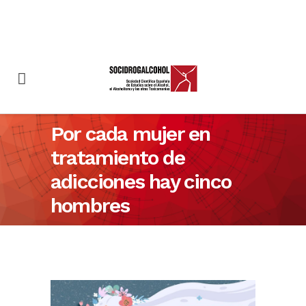
Por cada mujer en
tratamiento de
adicciones hay cinco
hombres