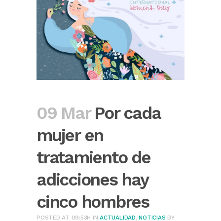
09 Mar
Por cada
mujer en
tratamiento de
adicciones hay
cinco hombres
POSTED AT 09:53H
IN
ACTUALIDAD
,
NOTICIAS
BY