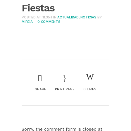
Fiestas
POSTED AT 11:35H
IN
ACTUALIDAD
,
NOTICIAS
BY
MIREIA
0 COMMENTS
SHARE
PRINT PAGE
0
LIKES
Sorry, the comment form is closed at