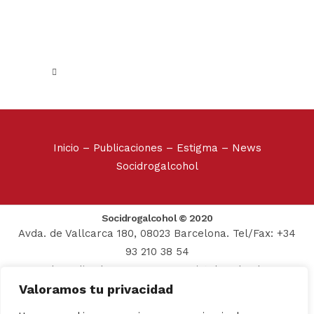
Inicio
–
Publicaciones
–
Estigma
–
News
Socidrogalcohol
Socidrogalcohol © 2020
Avda. de Vallcarca 180, 08023 Barcelona. Tel/Fax: +34
93 210 38 54
Web realizada por:
Grupo Prosistel Technology
Valoramos tu privacidad
Consulting
Aviso Legal
–