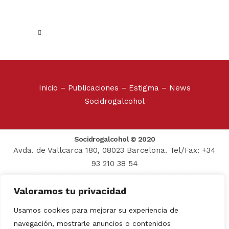
Inicio
–
Publicaciones
–
Estigma
–
News
Socidrogalcohol
Socidrogalcohol © 2020
Avda. de Vallcarca 180, 08023 Barcelona. Tel/Fax: +34
93 210 38 54
Web realizada por:
Grupo Prosistel Technology
Valoramos tu privacidad
Consulting
Aviso Legal
–
Usamos cookies para mejorar su experiencia de
Política de privacidad
navegación, mostrarle anuncios o contenidos