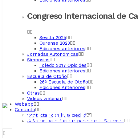
Ediciones anteriores
Congreso Internacional de C
Sevilla 2025
Ourense 2023
Ediciones anteriores
Jornadas Autonómicas
Simposios
Toledo 2017 Opioides
Ediciones anteriores
Escuela de Otoño
26ª Escuela de Otoño
Ediciones Anteriores
Otras
Videos webinar
Webapp
Contacto
Visual TEAF lanza un
Contactar con la sociedad
Solicitud para formar parte de la Sociedad
alcohol durante el e