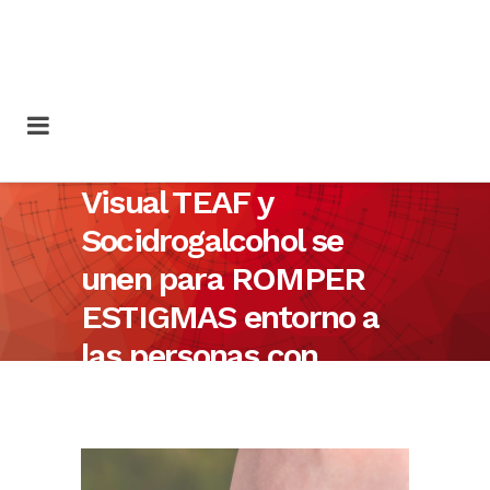
Visual TEAF y
Socidrogalcohol se
unen para ROMPER
ESTIGMAS entorno a
las personas con
Trastorno del Espectro
Alcohólico Fetal