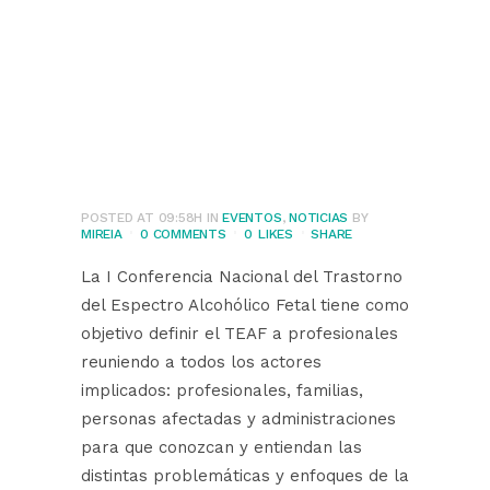
Nacional sobre los
Trastornos del
Espectro
Alcohólico Fetal
POSTED AT 09:58H
IN
EVENTOS
,
NOTICIAS
BY
MIREIA
0 COMMENTS
0
LIKES
SHARE
La I Conferencia Nacional del Trastorno
del Espectro Alcohólico Fetal tiene como
objetivo definir el TEAF a profesionales
reuniendo a todos los actores
implicados: profesionales, familias,
personas afectadas y administraciones
para que conozcan y entiendan las
distintas problemáticas y enfoques de la