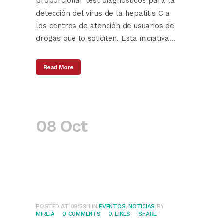
proporcionar test diagnósticos para la
detección del virus de la hepatitis C a
los centros de atención de usuarios de
drogas que lo soliciten. Esta iniciativa...
Read More
08 Oct
Jornadas
Tabaquismo y
enfermedad
infecciosa
POSTED AT 09:59H
IN
EVENTOS
,
NOTICIAS
BY
MIREIA
0 COMMENTS
0
LIKES
SHARE