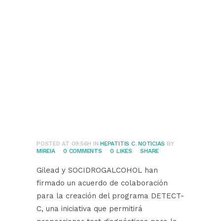
promueven la
eliminación de la
Hepatitis C en
usuario de drogas
a través de su
programa Detect-C
POSTED AT 09:56H
IN
HEPATITIS C
,
NOTICIAS
BY
MIREIA
0 COMMENTS
0
LIKES
SHARE
Gilead y SOCIDROGALCOHOL han
firmado un acuerdo de colaboración
para la creación del programa DETECT-
C, una iniciativa que permitirá