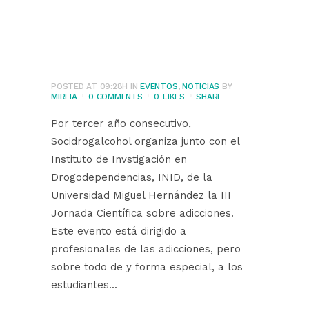
el INID la III
Jornada científica
sobre adicciones
POSTED AT 09:28H
IN
EVENTOS
,
NOTICIAS
BY
MIREIA
0 COMMENTS
0
LIKES
SHARE
Por tercer año consecutivo,
Socidrogalcohol organiza junto con el
Instituto de Invstigación en
Drogodependencias, INID, de la
Universidad Miguel Hernández la III
Jornada Científica sobre adicciones.
Este evento está dirigido a
profesionales de las adicciones, pero
sobre todo de y forma especial, a los
estudiantes...