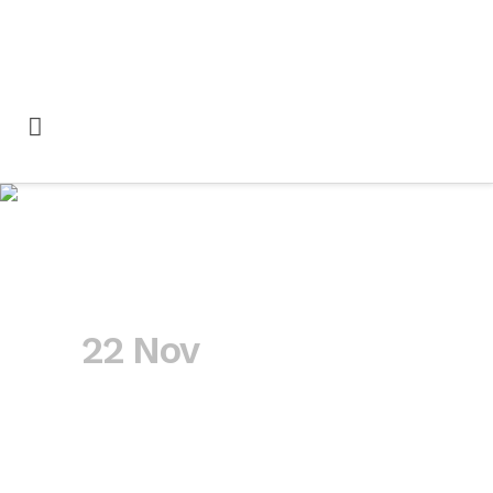
adicciones Tag
22 Nov
Socidrogalcohol
organiza junto con