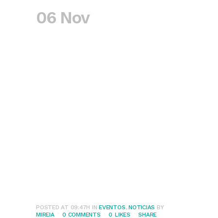
06 Nov
Presentación de la
Guía “Prevención y
Reducción de
Riesgos Asociados
al Consumo de
Drogas y las
Adicciones entre la
Población Joven”
POSTED AT 09:47H
IN
EVENTOS
,
NOTICIAS
BY
MIREIA
0 COMMENTS
0
LIKES
SHARE