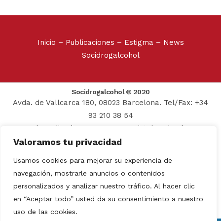
Inicio
–
Publicaciones
–
Estigma
–
News
Socidrogalcohol
Socidrogalcohol © 2020
Avda. de Vallcarca 180, 08023 Barcelona. Tel/Fax: +34
93 210 38 54
Web realizada por:
Grupo Prosistel Technology
Valoramos tu privacidad
Consulting
Aviso Legal
–
Usamos cookies para mejorar su experiencia de
Política de privacidad
navegación, mostrarle anuncios o contenidos
personalizados y analizar nuestro tráfico. Al hacer clic
Español
en “Aceptar todo” usted da su consentimiento a nuestro
uso de las cookies.