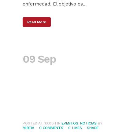
enfermedad. El objetivo es...
Read More
09 Sep
El 80 % de
los niños que
padecen TEAF son
dependientes toda
su vida
POSTED AT 10:08H
IN
EVENTOS
,
NOTICIAS
BY
MIREIA
0 COMMENTS
0
LIKES
SHARE