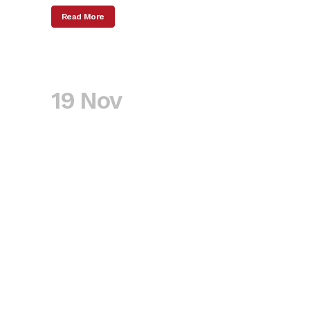
Read More
19 Nov
SOCIDROGALCOHOL
Y CAARFE
reivindican
recordar la
necesidad de
poner en marcha la