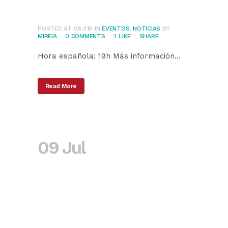
aditivos
POSTED AT 08:31H
IN
EVENTOS
,
NOTICIAS
BY
MIREIA
0 COMMENTS
1
LIKE
SHARE
Hora española: 19h Más información...
Read More
09 Jul
A pesar de la
pandemia, la Unión
Europea aumenta
los fondos