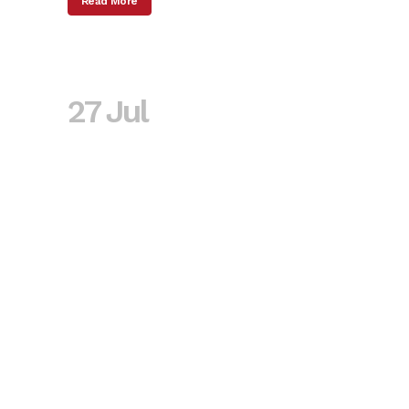
Read More
27 Jul
Autodeclaración
del consumo de
marihuana, tabaco,
alcohol y derivados
de cocaína en
embarazadas en
2013 y 2016,