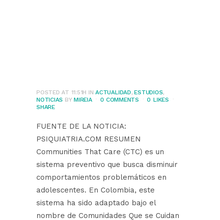
adolescentes y su
asociación con
factores de riesgo
y protección
POSTED AT 11:51H
IN
ACTUALIDAD
,
ESTUDIOS
,
NOTICIAS
BY
MIREIA
0 COMMENTS
0
LIKES
SHARE
FUENTE DE LA NOTICIA:
PSIQUIATRIA.COM RESUMEN
Communities That Care (CTC) es un
sistema preventivo que busca disminuir
comportamientos problemáticos en
adolescentes. En Colombia, este
sistema ha sido adaptado bajo el
nombre de Comunidades Que se Cuidan