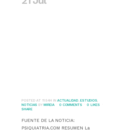
21 Jul
Evaluación
de la adaptación
de los ítems de
consumo del AUDIT
para mejor el
cribado de Binge
Drinking en
universitarios
POSTED AT 11:54H
IN
ACTUALIDAD
,
ESTUDIOS
,
NOTICIAS
BY
MIREIA
0 COMMENTS
0
LIKES
SHARE
FUENTE DE LA NOTICIA:
PSIQUIATRIA.COM RESUMEN La