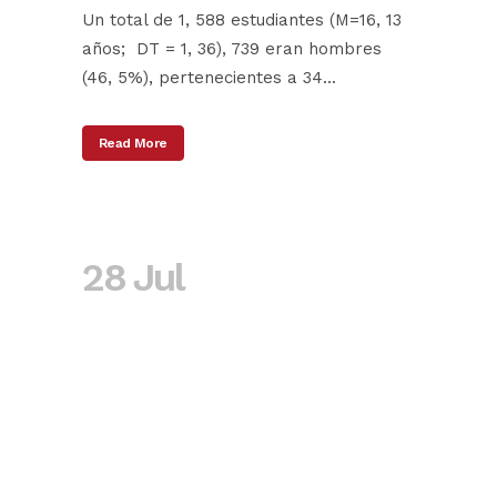
Un total de 1, 588 estudiantes (M=16, 13
años; DT = 1, 36), 739 eran hombres
(46, 5%), pertenecientes a 34...
Read More
28 Jul
Inicio y
progresión en el
consumo de
sustancias en la
población general