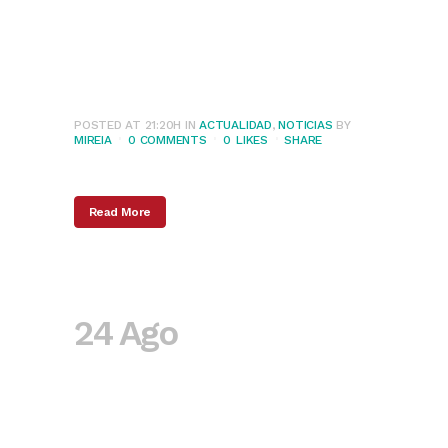
el consumo de
alcohol durante el
embarazo
POSTED AT 21:20H
IN
ACTUALIDAD
,
NOTICIAS
BY
MIREIA
0 COMMENTS
0
LIKES
SHARE
Read More
24 Ago
Experiencias
psicóticas