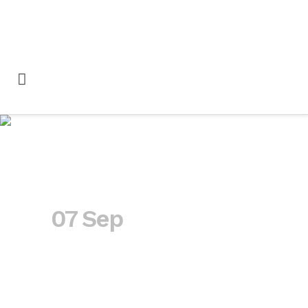
adicciones Tag
07 Sep
Visual TEAF
lanza un vídeo para
concienciar sobre