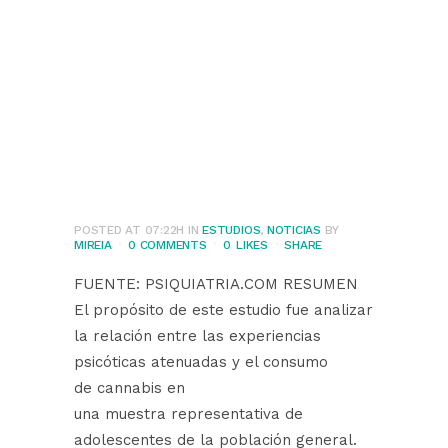
atenuadas y
consumo de
cannabis en
adolescentes de la
población general
POSTED AT 07:22H
IN
ESTUDIOS
,
NOTICIAS
BY
MIREIA
0 COMMENTS
0
LIKES
SHARE
FUENTE: PSIQUIATRIA.COM RESUMEN
El propósito de este estudio fue analizar
la relación entre las experiencias
psicóticas atenuadas y el consumo
de cannabis en
una muestra representativa de
adolescentes de la población general.