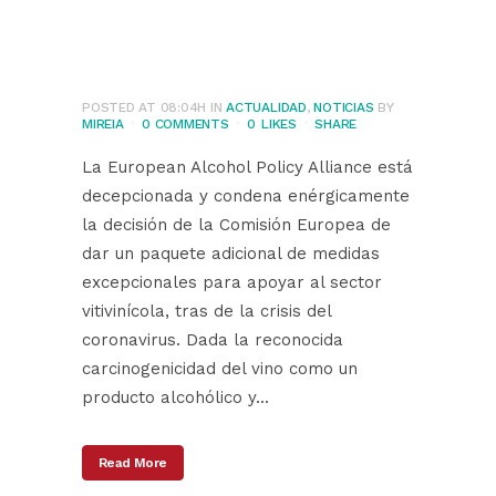
destinados a la
industria del vino
POSTED AT 08:04H
IN
ACTUALIDAD
,
NOTICIAS
BY
MIREIA
0 COMMENTS
0
LIKES
SHARE
La European Alcohol Policy Alliance está
decepcionada y condena enérgicamente
la decisión de la Comisión Europea de
dar un paquete adicional de medidas
excepcionales para apoyar al sector
vitivinícola, tras de la crisis del
coronavirus. Dada la reconocida
carcinogenicidad del vino como un
producto alcohólico y...
Read More