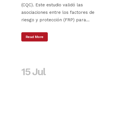
(CQC). Este estudio validó las
asociaciones entre los factores de
riesgo y protección (FRP) para...
Read More
15 Jul
Ciclo de
conferencias
online:
Dependências e
comportamentos