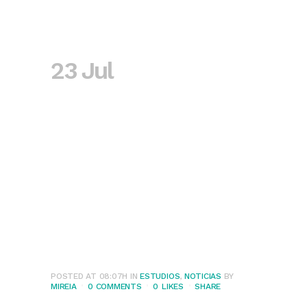
23 Jul
Epidemiología de
las intoxicaciones
agudas por
sustancias de
abuso en
Urgencias
POSTED AT 08:07H
IN
ESTUDIOS
,
NOTICIAS
BY
MIREIA
0 COMMENTS
0
LIKES
SHARE