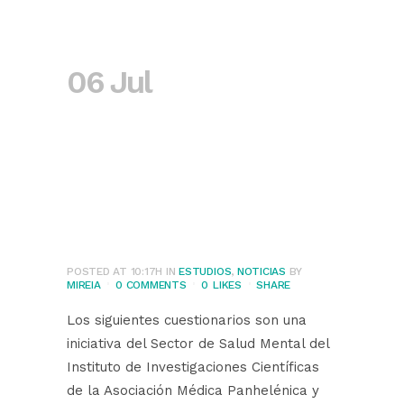
06 Jul
Estimación
de los efectos de
la pandemia
COVID-19 en la
Salud Mental
POSTED AT 10:17H
IN
ESTUDIOS
,
NOTICIAS
BY
MIREIA
0 COMMENTS
0
LIKES
SHARE
Los siguientes cuestionarios son una
iniciativa del Sector de Salud Mental del
Instituto de Investigaciones Científicas
de la Asociación Médica Panhelénica y