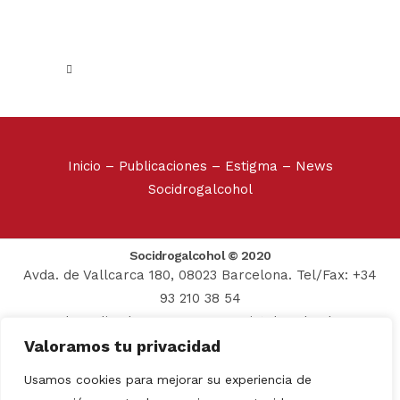
Inicio
–
Publicaciones
–
Estigma
–
News
Socidrogalcohol
Socidrogalcohol © 2020
Avda. de Vallcarca 180, 08023 Barcelona. Tel/Fax: +34
93 210 38 54
Web realizada por:
Grupo Prosistel Technology
Valoramos tu privacidad
Consulting
Aviso Legal
–
Usamos cookies para mejorar su experiencia de
Política de privacidad